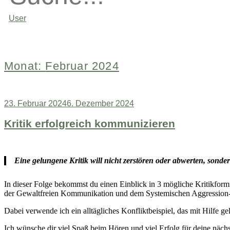
User
Monat:
Februar 2024
Veröffentlicht
23. Februar 2024
6. Dezember 2024
am
Kritik erfolgreich kommunizieren
Eine gelungene Kritik will nicht zerstören oder abwerten, sonde
In dieser Folge bekommst du einen Einblick in 3 mögliche Kritikform
der Gewaltfreien Kommunikation und dem Systemischen Aggressio
Dabei verwende ich ein alltägliches Konfliktbeispiel, das mit Hilfe g
Ich wünsche dir viel Spaß beim Hören und viel Erfolg für deine nächs