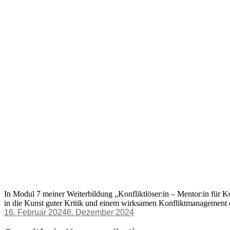
In Modul 7 meiner Weiterbildung „Konfliktlöser:in – Mentor:in für 
in die Kunst guter Kritik und einem wirksamen Konfliktmanagement e
Veröffentlicht
16. Februar 2024
6. Dezember 2024
am