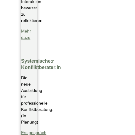
Interaktion
bewusst
zu
reflektieren.
Mehr
dazu
Systemische:r
Konfliktberater:in
Die
neue
Ausbildung
für
professionelle
Konfliktberatung.
(In
Planung)
Erstgespräch