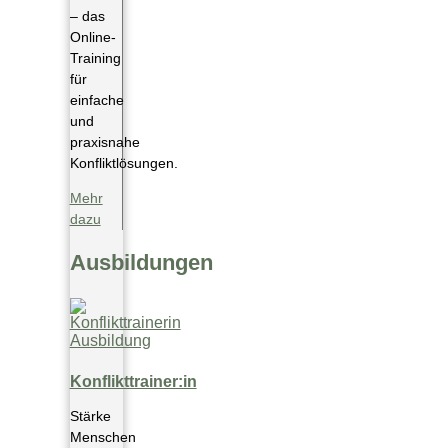
– das
Online-
Training
für
einfache
und
praxisnahe
Konfliktlösungen.​
Mehr
dazu
Ausbildungen
Konflikttrainer:in
Stärke
Menschen