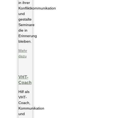
in ihrer
Konfliktkommunikation
und
gestalte
Seminare
die in
Erinnerung
bleiben.
Mehr
dazu
VHT-
Coach
Hilf als
VHT-
Coach,
Kommunikation
und