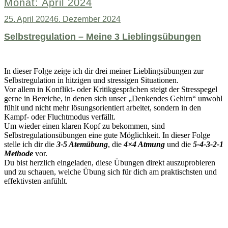
Monat:
April 2024
Veröffentlicht
25. April 2024
6. Dezember 2024
am
Selbstregulation – Meine 3 Lieblingsübungen
In dieser Folge zeige ich dir drei meiner Lieblingsübungen zur
Selbstregulation in hitzigen und stressigen Situationen.
Vor allem in Konflikt- oder Kritikgesprächen steigt der Stresspegel
gerne in Bereiche, in denen sich unser „Denkendes Gehirn“ unwohl
fühlt und nicht mehr lösungsorientiert arbeitet, sondern in den
Kampf- oder Fluchtmodus verfällt.
Um wieder einen klaren Kopf zu bekommen, sind
Selbstregulationsübungen eine gute Möglichkeit. In dieser Folge
stelle ich dir die
3-5 Atemübung
, die
4×4 Atmung
und die
5-4-3-2-1
Methode
vor.
Du bist herzlich eingeladen, diese Übungen direkt auszuprobieren
und zu schauen, welche Übung sich für dich am praktischsten und
effektivsten anfühlt.