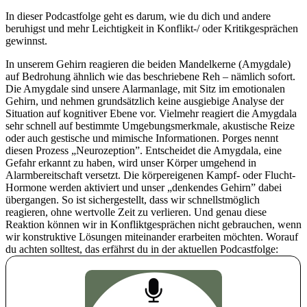
In dieser Podcastfolge geht es darum, wie du dich und andere
beruhigst und mehr Leichtigkeit in Konflikt-/ oder Kritikgesprächen
gewinnst.
In unserem Gehirn reagieren die beiden Mandelkerne (Amygdale)
auf Bedrohung ähnlich wie das beschriebene Reh – nämlich sofort.
Die Amygdale sind unsere Alarmanlage, mit Sitz im emotionalen
Gehirn, und nehmen grundsätzlich keine ausgiebige Analyse der
Situation auf kognitiver Ebene vor. Vielmehr reagiert die Amygdala
sehr schnell auf bestimmte Umgebungsmerkmale, akustische Reize
oder auch gestische und mimische Informationen. Porges nennt
diesen Prozess „Neurozeption”. Entscheidet die Amygdala, eine
Gefahr erkannt zu haben, wird unser Körper umgehend in
Alarmbereitschaft versetzt. Die körpereigenen Kampf- oder Flucht-
Hormone werden aktiviert und unser „denkendes Gehirn” dabei
übergangen. So ist sichergestellt, dass wir schnellstmöglich
reagieren, ohne wertvolle Zeit zu verlieren. Und genau diese
Reaktion können wir in Konfliktgesprächen nicht gebrauchen, wenn
wir konstruktive Lösungen miteinander erarbeiten möchten. Worauf
du achten solltest, das erfährst du in der aktuellen Podcastfolge: