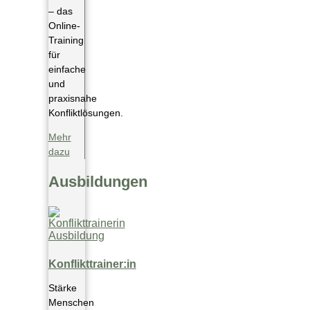
– das
Online-
Training
für
einfache
und
praxisnahe
Konfliktlösungen.​
Mehr
dazu
Ausbildungen
Konflikttrainer:in
Stärke
Menschen