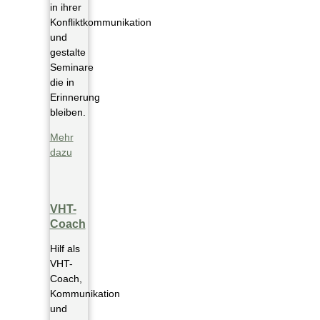
in ihrer
Konfliktkommunikation
und
gestalte
Seminare
die in
Erinnerung
bleiben.
Mehr
dazu
VHT-
Coach
Hilf als
VHT-
Coach,
Kommunikation
und