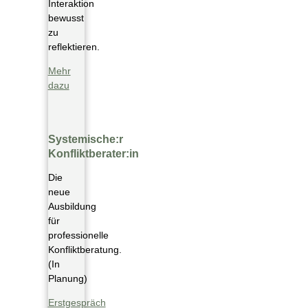
Interaktion
bewusst
zu
reflektieren.
Mehr
dazu
Systemische:r
Konfliktberater:in
Die
neue
Ausbildung
für
professionelle
Konfliktberatung.
(In
Planung)
Erstgespräch