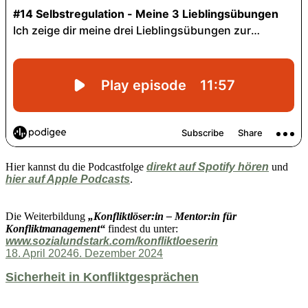
Hier kannst du die Podcastfolge
direkt auf Spotify hören
und
hier auf Apple Podcasts
.
Die Weiterbildung
„Konfliktlöser:in – Mentor:in für
Konfliktmanagement“
findest du unter:
www.sozialundstark.com/konfliktloeserin
Veröffentlicht
18. April 2024
6. Dezember 2024
am
Sicherheit in Konfliktgesprächen