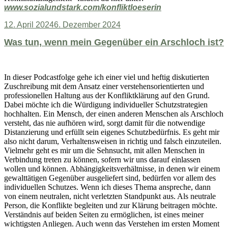
www.sozialundstark.com/konfliktloeserin
Veröffentlicht
12. April 2024
6. Dezember 2024
am
Was tun, wenn mein Gegenüber ein Arschloch ist?
In dieser Podcastfolge gehe ich einer viel und heftig diskutierten
Zuschreibung mit dem Ansatz einer verstehensorientierten und
professionellen Haltung aus der Konfliktklärung auf den Grund.
Dabei möchte ich die Würdigung individueller Schutzstrategien
hochhalten. Ein Mensch, der einen anderen Menschen als Arschloch
versteht, das nie aufhören wird, sorgt damit für die notwendige
Distanzierung und erfüllt sein eigenes Schutzbedürfnis. Es geht mir
also nicht darum, Verhaltensweisen in richtig und falsch einzuteilen.
Vielmehr geht es mir um die Sehnsucht, mit allen Menschen in
Verbindung treten zu können, sofern wir uns darauf einlassen
wollen und können. Abhängigkeitsverhältnisse, in denen wir einem
gewalttätigen Gegenüber ausgeliefert sind, bedürfen vor allem des
individuellen Schutzes. Wenn ich dieses Thema anspreche, dann
von einem neutralen, nicht verletzten Standpunkt aus. Als neutrale
Person, die Konflikte begleiten und zur Klärung beitragen möchte.
Verständnis auf beiden Seiten zu ermöglichen, ist eines meiner
wichtigsten Anliegen. Auch wenn das Verstehen im ersten Moment