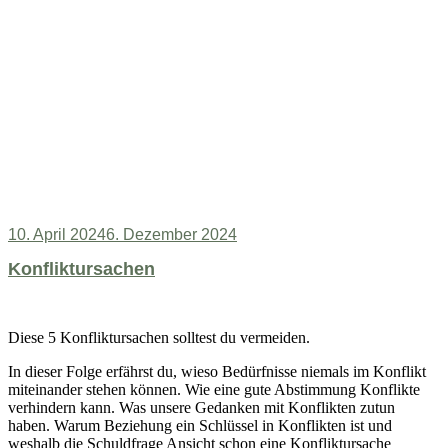
Veröffentlicht
10. April 2024
6. Dezember 2024
am
Konfliktursachen
Diese 5 Konfliktursachen solltest du vermeiden.
In dieser Folge erfährst du, wieso Bedürfnisse niemals im Konflikt
miteinander stehen können. Wie eine gute Abstimmung Konflikte
verhindern kann. Was unsere Gedanken mit Konflikten zutun
haben. Warum Beziehung ein Schlüssel in Konflikten ist und
weshalb die Schuldfrage Ansicht schon eine Konfliktursache