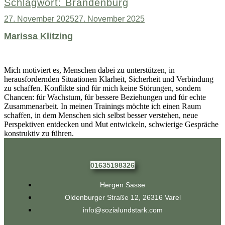
Schlagwort:
Brandenburg
Veröffentlicht
27. November 2025
27. November 2025
am
Marissa Klitzing
Mich motiviert es, Menschen dabei zu unterstützen, in
herausfordernden Situationen Klarheit, Sicherheit und Verbindung
zu schaffen. Konflikte sind für mich keine Störungen, sondern
Chancen: für Wachstum, für bessere Beziehungen und für echte
Zusammenarbeit. In meinen Trainings möchte ich einen Raum
schaffen, in dem Menschen sich selbst besser verstehen, neue
Perspektiven entdecken und Mut entwickeln, schwierige Gespräche
konstruktiv zu führen.
01635198326
Hergen Sasse
Oldenburger Straße 12, 26316 Varel
info@sozialundstark.com​