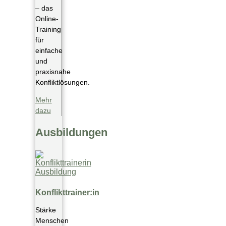
– das
Online-
Training
für
einfache
und
praxisnahe
Konfliktlösungen.​
Mehr
dazu
Ausbildungen
Konflikttrainer:in
Stärke
Menschen