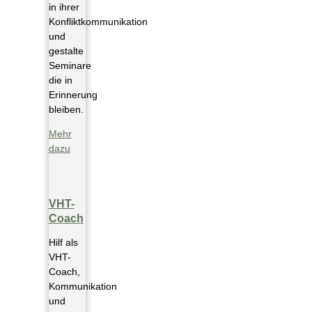
in ihrer
Konfliktkommunikation
und
gestalte
Seminare
die in
Erinnerung
bleiben.
Mehr
dazu
VHT-
Coach
Hilf als
VHT-
Coach,
Kommunikation
und