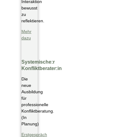
Interaktion
bewusst
zu
reflektieren.
Mehr
dazu
Systemische:r
Konfliktberater:in
Die
neue
Ausbildung
für
professionelle
Konfliktberatung.
(In
Planung)
Erstgespräch