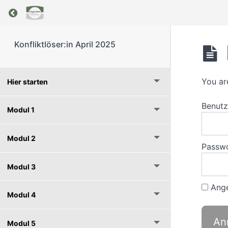
Return to course: Konfliktlöser:in April 2025
Konfliktlöser:in April 2025
You ar
Hier starten
Benut
Modul 1
Modul 2
Passw
Modul 3
Ange
Modul 4
Modul 5