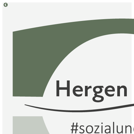
Return
to
course:
Konfliktlöser:in
Januar
2025-
1